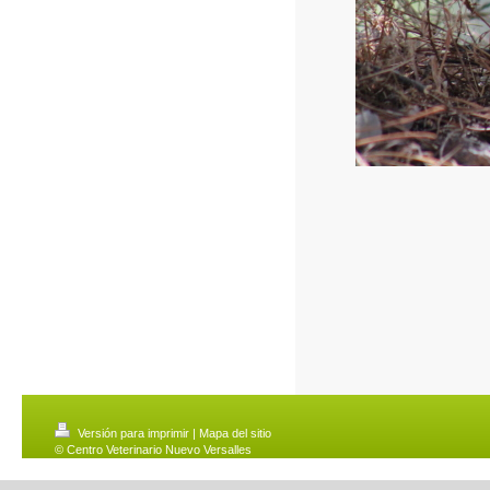
Versión para imprimir
|
Mapa del sitio
© Centro Veterinario Nuevo Versalles